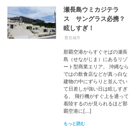
瀬長島ウミカジテラ
ス サングラス必携？
眩しすぎ！
2016年1月18日
OKINAWASPOT
豊見城市
那覇空港からすぐそばの瀬長
島（せながじま）にあるリゾ
ート型商業エリア。 沖縄なら
ではの飲食店などが真っ白な
建物の中にずらりと並んでい
て日差しが強い日は眩しすぎ
る。 飛行機がすぐ上を通って
着陸するのが見られるほど那
覇空港に[…]
もっと読む