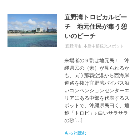
宜野湾トロピカルビー
チ 地元住民が集う憩
いのビーチ
2021年9月8日
MANATSU_UBARI
宜野湾市
,
本島中部観光スポット
来場者の９割は地元民！ 沖
縄県民の（素）が見られるか
も、|дﾟ) 那覇空港から西海岸
道路を抜け宜野湾バイパス沿
いコンベンションセンターエ
リアにある中部を代表するス
ポットで、沖縄県民曰く、通
称「トロピ」♪ 白いサラサラ
の砂[…]
もっと読む