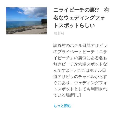
ニライビーチの裏!? 有
名なウェディングフォ
トスポットらしい
2017年6月13日
OKINAWASPOT
読谷村
読谷村のホテル日航アリビラ
のプライベートビーチ「ニラ
イビーチ」の裏側にある名も
無きビーチが穴場スポットな
んですよ＝♪ ここはホテル日
航アリビラのチャペルからす
ぐにあり、ウェディングフォ
トスポットとしても利用され
ている場所[…]
もっと読む