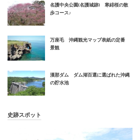
名護中央公園(名護城跡) 寒緋桜の散
歩コース♪
2014年1月16日
万座毛 沖縄観光マップ表紙の定番
景観
2013年7月30日
漢那ダム ダム湖百選に選ばれた沖縄
の貯水池
2013年7月26日
史跡スポット