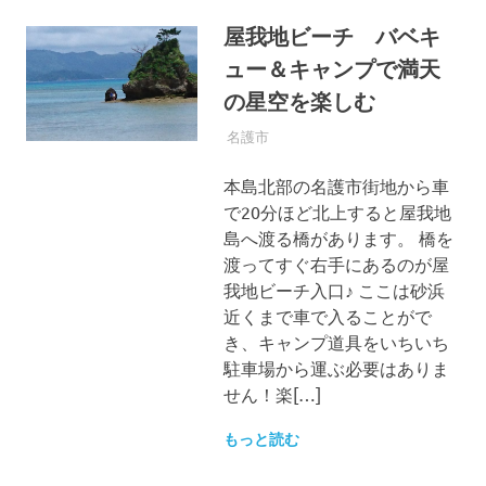
屋我地ビーチ バベキ
ュー＆キャンプで満天
の星空を楽しむ
2017年6月13日
OKINAWASPOT
名護市
本島北部の名護市街地から車
で20分ほど北上すると屋我地
島へ渡る橋があります。 橋を
渡ってすぐ右手にあるのが屋
我地ビーチ入口♪ ここは砂浜
近くまで車で入ることがで
き、キャンプ道具をいちいち
駐車場から運ぶ必要はありま
せん！楽[…]
もっと読む