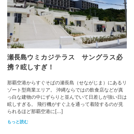
沖
縄
を
楽
し
も
う
♪
瀬長島ウミカジテラス サングラス必
携？眩しすぎ！
2016年1月18日
OKINAWASPOT
那覇空港からすぐそばの瀬長島（せながじま）にあるリ
ゾート型商業エリア。 沖縄ならではの飲食店などが真
っ白な建物の中にずらりと並んでいて日差しが強い日は
眩しすぎる。 飛行機がすぐ上を通って着陸するのが見
られるほど那覇空港に[…]
もっと読む