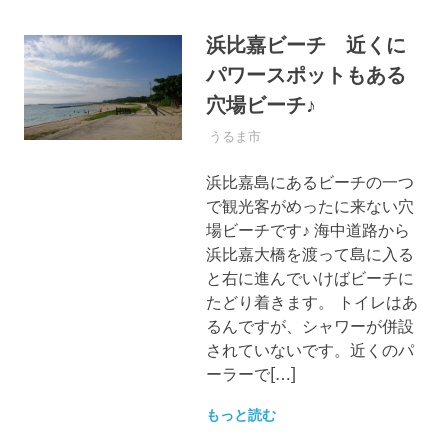
浜比嘉ビーチ 近くに
パワースポットもある
穴場ビーチ♪
2017年6月13日
OKINAWASPOT
うるま市
浜比嘉島にあるビーチの一つ
で観光客がめったに来ない穴
場ビーチです♪ 海中道路から
浜比嘉大橋を渡って島に入る
と右に進んでいけばビーチに
たどり着きます。 トイレはあ
るんですが、シャワーが併設
されていないです。近くのパ
ーラーで[…]
もっと読む