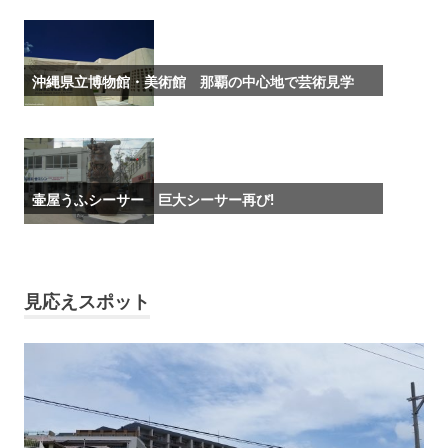
誰
も
知
ら
沖縄県立博物館・美術館 那覇の中心地で芸術見学
な
い
観
光
ス
壷屋うふシーサー 巨大シーサー再び!
ポ
ッ
ト
め
ぐ
見応えスポット
り
を
し
て、
も
っ
と