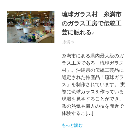
琉球ガラス村 糸満市
のガラス工房で伝統工
芸に触れる♪
2017年6月14日
OKINAWASPOT
糸満市
糸満市にある県内最大級のガ
ラス工房である「琉球ガラス
村」。沖縄県の伝統工芸品に
認定された特産品「琉球ガラ
ス」を制作されています。 実
際に琉球ガラスを作っている
現場を見学することができ、
窯の熱気や職人の技を間近で
体験するこ[…]
もっと読む