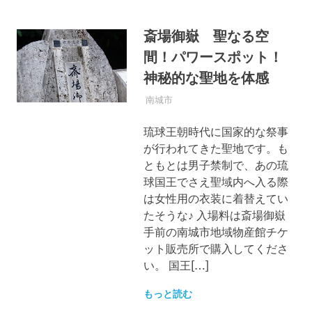
斎場御嶽 聖なる空
間！パワースポット！
神秘的な聖地を体感
2017年6月14日
OKINAWASPOT
南城市
琉球王朝時代に国家的な祭事
が行われてきた聖地です。も
ともとは男子禁制で、あの琉
球国王でさえ聖域内へ入る際
は女性用の衣装に着替えてい
たそうな♪ 入場料は斎場御嶽
手前の南城市地域物産館チケ
ット販売所で購入してくださ
い。 国王[…]
もっと読む