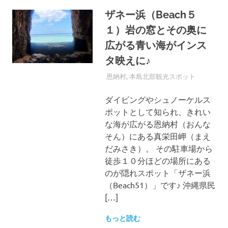
ザネー浜（Beach５
１）岩の窓とその奥に
広がる青い海がインス
タ映えに♪
2021年9月9日
MANATSU_UBARI
恩納村
,
本島北部観光スポット
ダイビングやシュノーケルス
ポットとして知られ、きれい
な海が広がる恩納村（おんな
そん）にある真栄田岬（まえ
だみさき）。 その駐車場から
徒歩１０分ほどの場所にある
のが隠れスポット「ザネー浜
（Beach51）」です♪ 沖縄県民
[…]
もっと読む