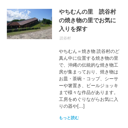
やちむんの里 読谷村
の焼き物の里でお気に
入りを探す
2017年6月13日
OKINAWASPOT
読谷村
やちむん＝焼き物 読谷村のど
真ん中に位置する焼き物の里
で、沖縄の伝統的な焼き物工
房が集まっており、焼き物は
お皿・茶碗・コップ、シーサ
ーや箸置き、ビールジョッキ
まで様々な作品があります。
工房をめぐりながらお気に入
りの器や[…]
もっと読む