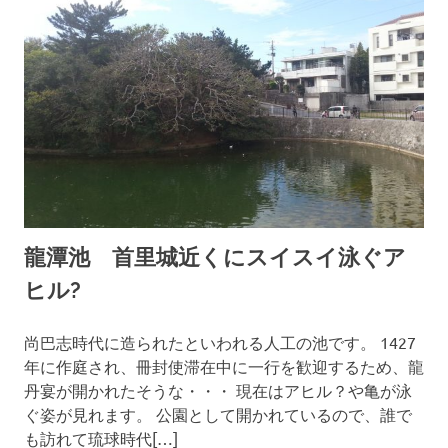
龍潭池 首里城近くにスイスイ泳ぐア
ヒル?
2014年1月29日
OKINAWASPOT
尚巴志時代に造られたといわれる人工の池です。 1427
年に作庭され、冊封使滞在中に一行を歓迎するため、龍
丹宴が開かれたそうな・・・ 現在はアヒル？や亀が泳
ぐ姿が見れます。 公園として開かれているので、誰で
も訪れて琉球時代[…]