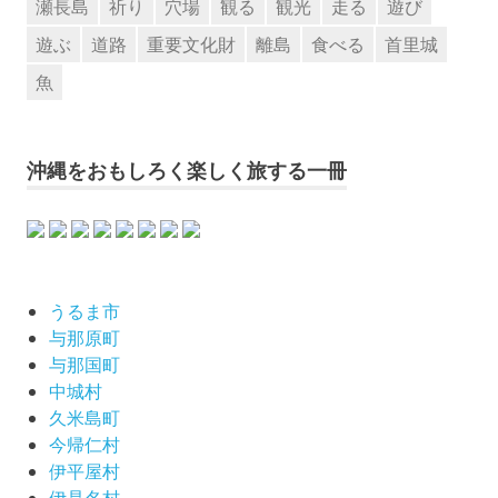
瀬長島
祈り
穴場
観る
観光
走る
遊び
遊ぶ
道路
重要文化財
離島
食べる
首里城
魚
沖縄をおもしろく楽しく旅する一冊
うるま市
与那原町
与那国町
中城村
久米島町
今帰仁村
伊平屋村
伊是名村