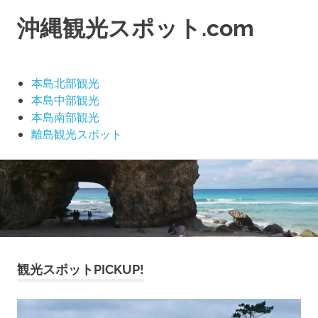
沖縄観光スポット.com
沖
縄
の
本島北部観光
観
本島中部観光
光
本島南部観光
ス
離島観光スポット
ポ
ッ
コ
ト
ン
は
テ
沢
山
ン
あ
ツ
る
へ
け
ス
観光スポットPICKUP!
ど、
キ
誰
ッ
も