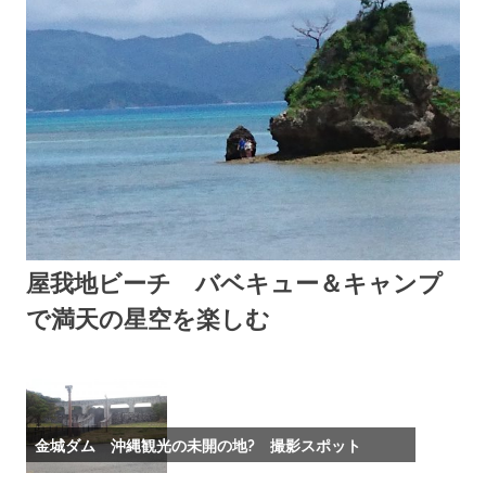
プ
行
か
な
い
穴
場
も
い
っ
ぱ
い
♪
沖
屋我地ビーチ バベキュー＆キャンプ
縄
で満天の星空を楽しむ
に
旅
2017年6月13日
OKINAWASPOT
行
に
行
く
金城ダム 沖縄観光の未開の地? 撮影スポット
な
ら