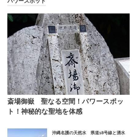
パワースポット
斎場御嶽 聖なる空間！パワースポッ
ト！神秘的な聖地を体感
2017年6月14日
OKINAWASPOT
沖縄名護の天然水 県道18号線と湧水