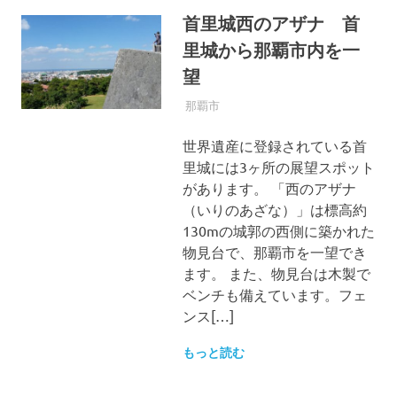
首里城西のアザナ 首
里城から那覇市内を一
望
2015年12月8日
OKINAWASPOT
那覇市
世界遺産に登録されている首
里城には3ヶ所の展望スポット
があります。 「西のアザナ
（いりのあざな）」は標高約
130mの城郭の西側に築かれた
物見台で、那覇市を一望でき
ます。 また、物見台は木製で
ベンチも備えています。フェ
ンス[…]
もっと読む